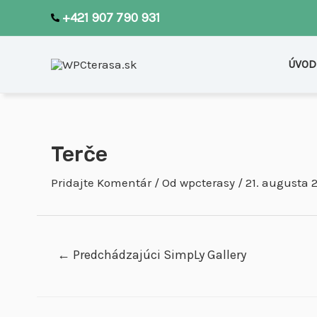
Preskočiť
+421 907 790 931
na
obsah
ÚVOD
Terče
Pridajte Komentár
/ Od
wpcterasy
/
21. augusta 
Navigácia
←
Predchádzajúci SimpLy Gallery
v
článku