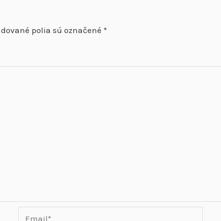
adované polia sú označené
*
Email*