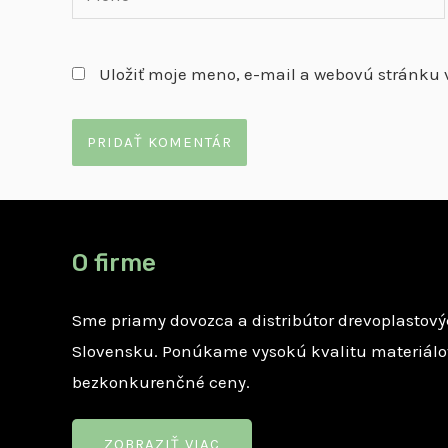
Uložiť moje meno, e-mail a webovú stránku 
O firme
Sme priamy dovozca a distribútor drevoplastový
Slovensku. Ponúkame vysokú kvalitu materiálo
bezkonkurenčné ceny.
ZOBRAZIŤ VIAC