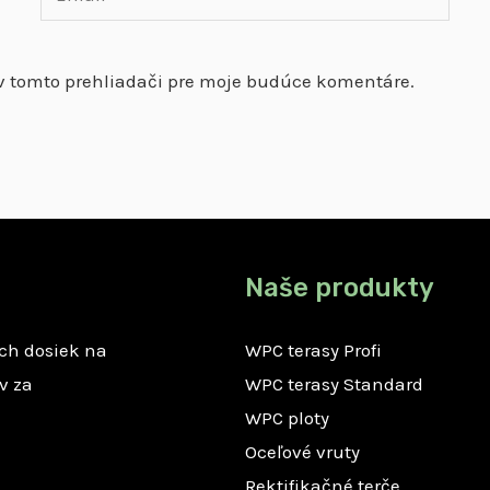
v tomto prehliadači pre moje budúce komentáre.
Naše produkty
ch dosiek na
WPC terasy Profi
v za
WPC terasy Standard
WPC ploty
Oceľové vruty
Rektifikačné terče