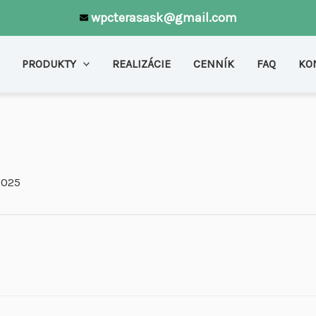
wpcterasask@gmail.com
PRODUKTY
REALIZÁCIE
CENNÍK
FAQ
KO
2025